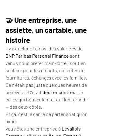
🤝 Une entreprise, une 
assiette, un cartable, une 
histoire
Il y a quelque temps, des salarié·es de 
BNP Paribas Personal Finance
 sont 
venus nous prêter main-forte : soutien 
scolaire pour les enfants, collectes de 
fournitures, échanges avec les familles.
Ce n’était pas juste quelques heures de 
bénévolat. C’était 
des rencontres
. De 
celles qui bousculent et qui font grandir 
— des deux côtés.
Et ça, c’est le genre de partenariat qu’on 
aime.
Vous êtes une entreprise à 
Levallois-
Perret
 ou ailleurs en 
Île-de-France
 ? 