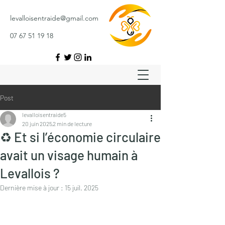
levalloisentraide@gmail.com
07 67 51 19 18
Post
levalloisentraide5
20 juin 2025
2 min de lecture
♻️ Et si l’économie circulaire
avait un visage humain à
Levallois ?
Dernière mise à jour :
15 juil. 2025