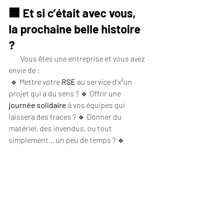
🏢 Et si c’était avec vous, 
la prochaine belle histoire 
?
        Vous êtes une entreprise et vous avez 
envie de :
 🔹 Mettre votre 
RSE
 au service d’x²un 
projet qui a du sens ? 🔹 Offrir une 
journée solidaire
 à vos équipes qui 
laissera des traces ? 🔹 Donner du 
matériel, des invendus, ou tout 
simplement… un peu de temps ? 🔹 
Soutenir une initiative 
locale
, 
écologique
 et 
inclusive
 ?
Alors parlons-en.
✨ On ne vous demande 