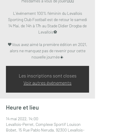
Mesdames à vous de jouer🏃🏽‍♀️
L’événement 100% féminin du Levallois
Sporting Club Football est de retour le samedi
14 Mai, de 14h à 17h au Stade Didier Drogba de
Levallois⚽️
🧡Vous avez aimé la première édition en 2021,
alors ne manquez pas de revenir pour cette
Les inscriptions sont closes
Voir autres événements
Heure et lieu
14 mai 2022, 14:00
Levallois-Perret, Complexe Sportif Louison
Bobet, 15 Rue Pablo Neruda, 92300 Levallois-