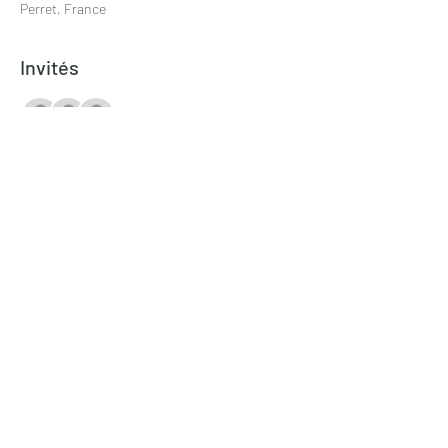
Perret, France
Invités
+ 8 autres invités
Partager cet événement
Levallois Entraide
levalloisentraide@gmail.com