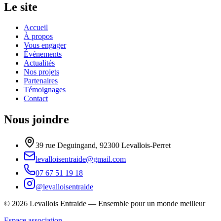
Le site
Accueil
À propos
Vous engager
Événements
Actualités
Nos projets
Partenaires
Témoignages
Contact
Nous joindre
39 rue Deguingand, 92300 Levallois-Perret
levalloisentraide@gmail.com
07 67 51 19 18
@levalloisentraide
©
2026
Levallois Entraide
—
Ensemble pour un monde meilleur
Espace association