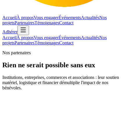
Accueil
À propos
Vous engager
Événements
Actualités
Nos
projets
Partenaires
Témoignages
Contact
Adhérer
Accueil
À propos
Vous engager
Événements
Actualités
Nos
projets
Partenaires
Témoignages
Contact
Nos partenaires
Rien ne serait possible sans eux
Institutions, entreprises, commerces et associations : leur soutien
matériel, logistique et financier démultiplie l'impact de nos
bénévoles.